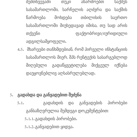
შემთხვევაში
თუკი
აწარმოებთ
საქმეს
,
სასამართლოში
სარჩელის
აღძვრა
და
საქმის
წარმოება
მოხდება
თბილისის
საერთო
,
სასამართლოში
მიუხედავად
იმისა
თუ
სად
არის
/
თქვენი
ფაქტობრივი
იურიდიული
.
ადგილსამყოფელი
4.5.
,
მხარეები
თანხმდებიან
რომ
პირველი
ინსტანციის
,
სასამართლოს
მიერ
შპს
რენტექის სასარგებლოდ
მიღებული
გადაწყვეტილება
მიქცეულ
იქნება
.
დაუყოვნებლივ აღსასრულებლად
5.
გადახდა
და
განვადებით
შეძენა
5.1.
გადახდის
და
განვადების
პირობები
:
განსაზღვრულია
შემდეგი
დოკუმენტებით
5.1.1.
.
გადახდის
პირობები
5.1.2.
.
განვადებით
ყიდვა