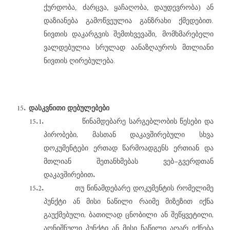
ქურდობა, ძარცვა, ყაჩაღობა, დაუდევრობა) ან
დაზიანება გამოწვეულია განზრახი ქმედებით.
ნივთის დაკარგვის შემთხვევაში, მომხმარებელი
ვალდებულია სრულად აანაზღაუროს მთლიანი
ნივთის ღირებულება.
15.
დასკვნითი
დებულებები
15.1.
წინამდებარე
სარგებლობის
წესები
და
,
პირობები
მასთან
დაკავშირებული
სხვა
დოკუმენტები
ერთად
წარმოადგენს
ერთიან
და
–
მთლიან
შეთანხმებას
ვებ
გვერდთან
.
დაკავშირებით
15.2.
თუ
წინამდებარე
დოკუმენტის
რომელიმე
პუნქტი
ან
მისი
ნაწილი
რაიმე
მიზეზით
იქნა
,
,
გაუქმებული
ბათილად
ცნობილი
ან
შეწყვეტილი
აღნიშნული
პუნქტი
ან
მისი
ნაწილი
აღარ
იქნება