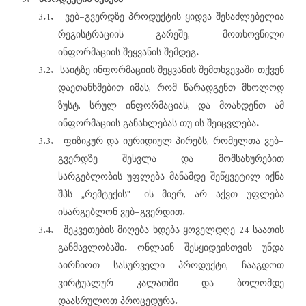
3.1.
–
ვებ
გვერდზე
პროდუქტის
ყიდვა
შესაძლებელია
,
რეგისტრაციის
გარეშე
მოთხოვნილი
.
ინფორმაციის
შეყვანის
შემდეგ
3.2.
საიტზე
ინფორმაციის
შეყვანის
შემთხვევაში
თქვენ
,
დაეთანხმებით
იმას
რომ
წარადგენთ
მხოლოდ
,
,
ზუსტ
სრულ
ინფორმაციას
და
მოახდენთ
ამ
.
ინფორმაციის
განახლებას
თუ
ის
შეიცვლება
3.3.
,
–
ფიზიკურ
და
იურიდიულ
პირებს
რომელთა
ვებ
გვერდზე
შესვლა
და
მომსახურებით
სარგებლობის
უფლება
მანამდე
შეწყვეტილ
იქნა
,
„
“–
შპს
რემტექის
ის
მიერ
არ
აქვთ
უფლება
–
.
ისარგებლონ
ვებ
გვერდით
3.4.
24
შეკვეთების
მიღება
ხდება
ყოველდღე
საათის
.
განმავლობაში
ონლაინ
შესყიდვისთვის
უნდა
,
აირჩიოთ
სასურველი
პროდუქტი
ჩააგდოთ
ვირტუალურ
კალათში
და
ბოლომდე
.
დაასრულოთ
პროცედურა