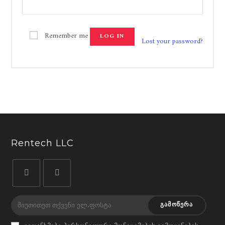
Remember me
LOG IN
Lost your password?
Rentech LLC
Opens
Opens
in
in
ᲒᲐᲛᲝᲬᲔᲠᲐ
a
a