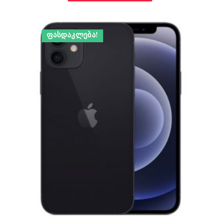
ᲤᲐᲡᲓᲐᲙᲚᲔᲑᲐ!