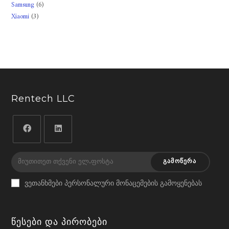
6
Samsung
6
product
3
Xiaomi
3
products
products
Rentech LLC
Opens
Opens
in
in
ᲒᲐᲛᲝᲬᲔᲠᲐ
a
a
ვეთანხმები პერსონალური მონაცემების გამოყენებას
new
new
tab
tab
Წესები Და Პირობები