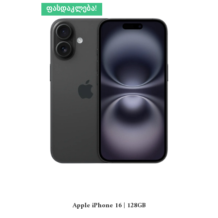
ᲤᲐᲡᲓᲐᲙᲚᲔᲑᲐ!
Apple iPhone 16 | 128GB