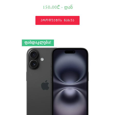
150.00₾ - დან
პროდუქტის ნახვა
ᲤᲐᲡᲓᲐᲙᲚᲔᲑᲐ!