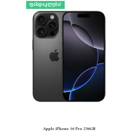
ᲤᲐᲡᲓᲐᲙᲚᲔᲑᲐ!
Apple iPhone 16 Pro 256GB