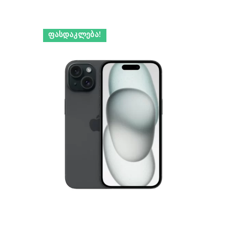
ᲤᲐᲡᲓᲐᲙᲚᲔᲑᲐ!