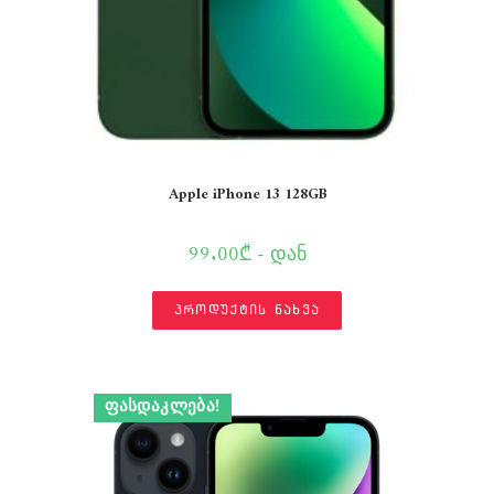
Apple iPhone 13 128GB
99.00₾ - დან
პროდუქტის ნახვა
ᲤᲐᲡᲓᲐᲙᲚᲔᲑᲐ!