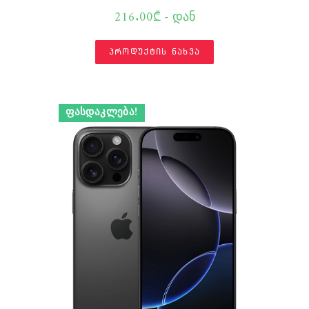
216.00₾ - დან
პროდუქტის ნახვა
ᲤᲐᲡᲓᲐᲙᲚᲔᲑᲐ!