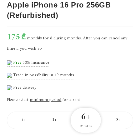
Apple iPhone 16 Pro 256GB
(Refurbished)
175
₾
monthly for
6
during months. After you can cancel any
time if you wish so
Free
50% insurance
Trade in possibility in
19
months
Free delivery
Please select
minimum period
for a rent
6+
1+
3+
12+
Months