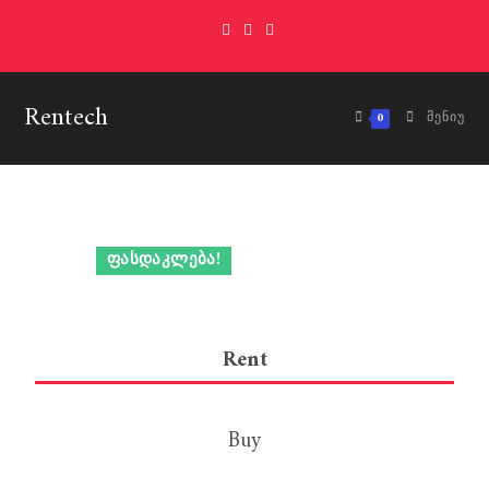
Skip
to
content
Rentech
0
ᲛᲔᲜᲘᲣ
ᲤᲐᲡᲓᲐᲙᲚᲔᲑᲐ!
Rent
Buy