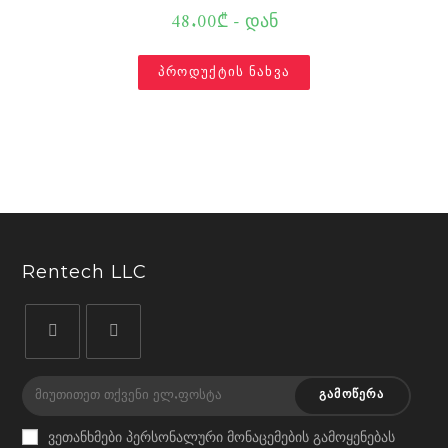
48.00₾ - დან
პროდუქტის ნახვა
Rentech LLC
Opens
Opens
in
in
ᲒᲐᲛᲝᲬᲔᲠᲐ
a
a
ვეთანხმები პერსონალური მონაცემების გამოყენებას
new
new