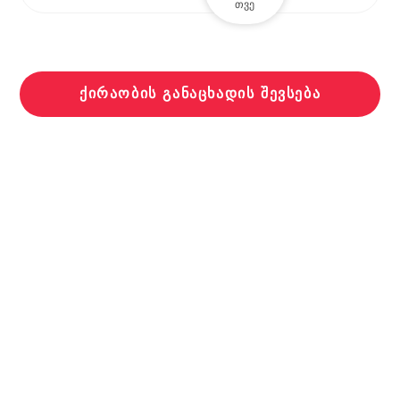
თვე
ᲥᲘᲠᲐᲝᲑᲘᲡ ᲒᲐᲜᲐᲪᲮᲐᲓᲘᲡ ᲨᲔᲕᲡᲔᲑᲐ