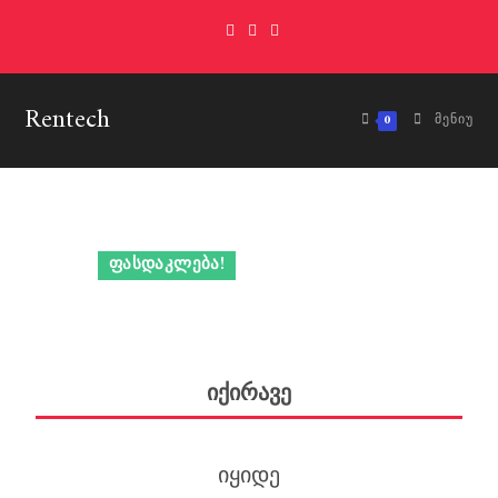
Skip
to
content
Rentech
0
ᲛᲔᲜᲘᲣ
ᲤᲐᲡᲓᲐᲙᲚᲔᲑᲐ!
იქირავე
იყიდე