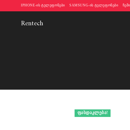
Skip
IPHONE-ᲘᲡ ᲢᲔᲚᲔᲤᲝᲜᲔᲑᲘ
SAMSUNG-ᲘᲡ ᲢᲔᲚᲔᲤᲝᲜᲔᲑᲘ
ᲩᲔᲛ
to
content
Rentech
ᲤᲐᲡᲓᲐᲙᲚᲔᲑᲐ!