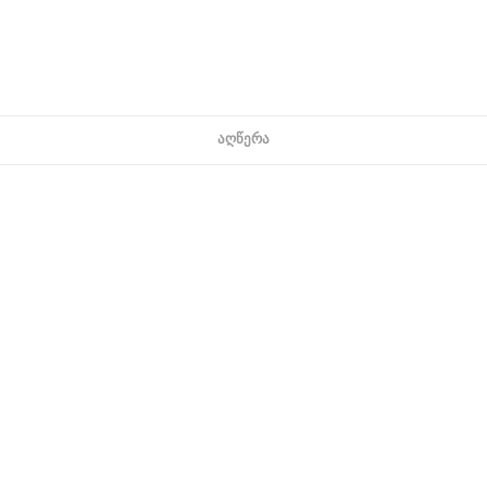
ᲐᲦᲬᲔᲠᲐ