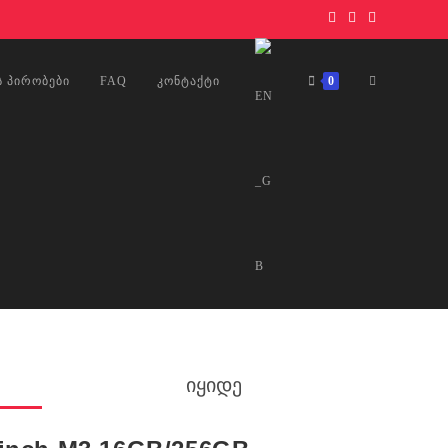
Ს ᲞᲘᲠᲝᲑᲔᲑᲘ
FAQ
ᲙᲝᲜᲢᲐᲥᲢᲘ
0
იყიდე