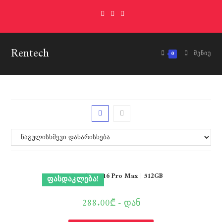
Skip
to
content
Rentech
0
ᲛᲔᲜᲘᲣ
Apple iPhone 16 Pro Max | 512GB
ᲤᲐᲡᲓᲐᲙᲚᲔᲑᲐ!
288.00₾ - დან